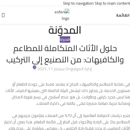
Skip to navigation
Skip to main content
القائمة
المدوّنة
المدونة
حلول الأثاث المتكاملة للمطاعم
والكافيهات: من التصنيع إلى التركيب
0
إدارة الموقع
On سبتمبر 17, 2025
في صناعة المطاعم والكافيهات، النجاح لا يعتمد فقط على جودة الطعام أو
مستوى الخدمة، بل يتجاوز ذلك ليشمل البيئة الكاملة التي يعيشها الضيف. الأثاث
هنا ليس مجرد كراسٍ وطاولات، بل هو عنصر أساسي في رسم هوية المكان
وصناعة تجربة ضيافة مميزة تبقى عالقة في ذاكرة العملاء.
تشير دراسات الضيافة العالمية إلى أن 70% من العملاء يقيّمون تجربتهم في
المطاعم بناءً على الراحة والأجواء قبل النظر إلى قائمة الطعام. هذا يعني أن اختيار
الأثاث المناسب لا يحدد فقط راحة الجلوس، بل ينعكس مباشرة على مدة بقاء