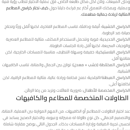
وحتى المبيعات. ولأن لكل مكان طابعه الخاص، فإن عملية الاختيار تتطلب رؤية فنية
وعملية، ويمكنك التعمق أكثر عبر قراءة دليلنا حول
كيف تختار كراسي المطاعم
المثالية لزيادة جمالية مطعمك
.
الكراسي الخشبية
: أنيقة ودافئة، تناسب المطاعم الفاخرة، لكنها أثقل وزنًا وتحتاج
صيانة ضد الرطوبة.
الكراسي الحديدية
: قوية وتتحمل الاستخدام المكثف، مثالية للمطاعم العصرية
والوجبات السريعة، لكنها أقل راحة للجلسات الطويلة.
الكراسي البلاستيكية
: خفيفة وسهلة التنظيف، مناسبة للمساحات الخارجية، لكن
متانتها أقل.
الكراسي المختلطة (خشب + معدن)
: توازن بين الجمال والمتانة، تناسب الكافيهات
الشبابية.
الكراسي المبطنة/الجلدية
: تمنح فخامة وراحة عالية، مثالية للمطاعم الراقية، لكن
تكلفتها أعلى.
الكراسي المخصصة للأطفال
: ضرورية للعائلات وتزيد من رضا الزبائن.
الطاولات المتخصصة للمطاعم والكافيهات
عند اختيار الطاولات للمطاعم أو الكافيهات، من المهم الموازنة بين العملية، المتانة،
والتصميم الجمالي. كل نوع طاولة له مميزاته وعيوبه، والاختيار الصحيح يساعد في
تحسين تجربة الضيافة وإدارة المساحات بذكاء. الجدول التالي يوضح مقارنة شاملة