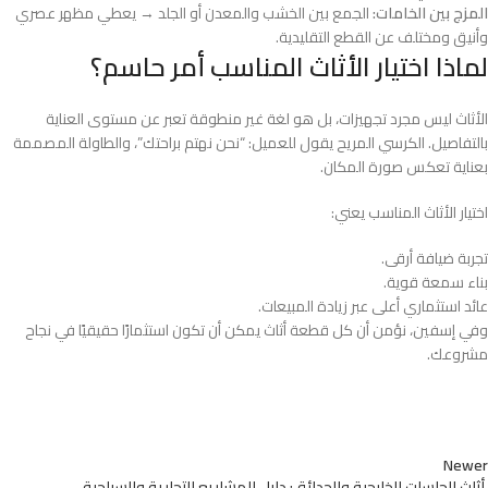
المزج بين الخامات:
الجمع بين الخشب والمعدن أو الجلد → يعطي مظهر عصري
وأنيق ومختلف عن القطع التقليدية.
لماذا اختيار الأثاث المناسب أمر حاسم؟
الأثاث ليس مجرد تجهيزات، بل هو لغة غير منطوقة تعبر عن مستوى العناية
بالتفاصيل. الكرسي المريح يقول للعميل: “نحن نهتم براحتك”، والطاولة المصممة
بعناية تعكس صورة المكان.
اختيار الأثاث المناسب يعني:
تجربة ضيافة أرقى.
بناء سمعة قوية.
عائد استثماري أعلى عبر زيادة المبيعات.
وفي إسفين، نؤمن أن كل قطعة أثاث يمكن أن تكون استثمارًا حقيقيًا في نجاح
مشروعك.
Newer
أثاث الجلسات الخارجية والحدائق: دليل المشاريع التجارية والسياحية