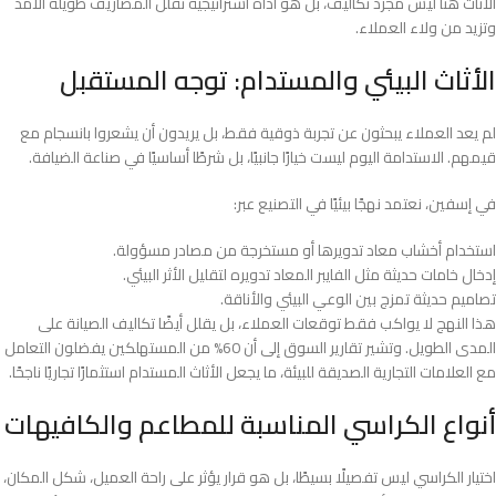
الأثاث هنا ليس مجرد تكاليف، بل هو أداة استراتيجية تقلل المصاريف طويلة الأمد
وتزيد من ولاء العملاء.
الأثاث البيئي والمستدام: توجه المستقبل
لم يعد العملاء يبحثون عن تجربة ذوقية فقط، بل يريدون أن يشعروا بانسجام مع
قيمهم. الاستدامة اليوم ليست خيارًا جانبيًا، بل شرطًا أساسيًا في صناعة الضيافة.
في إسفين، نعتمد نهجًا بيئيًا في التصنيع عبر:
استخدام أخشاب معاد تدويرها أو مستخرجة من مصادر مسؤولة.
إدخال خامات حديثة مثل الفايبر المعاد تدويره لتقليل الأثر البيئي.
تصاميم حديثة تمزج بين الوعي البيئي والأناقة.
هذا النهج لا يواكب فقط توقعات العملاء، بل يقلل أيضًا تكاليف الصيانة على
المدى الطويل. وتشير تقارير السوق إلى أن 60% من المستهلكين يفضلون التعامل
مع العلامات التجارية الصديقة للبيئة، ما يجعل الأثاث المستدام استثمارًا تجاريًا ناجحًا.
أنواع الكراسي المناسبة للمطاعم والكافيهات
اختيار الكراسي ليس تفصيلًا بسيطًا، بل هو قرار يؤثر على راحة العميل، شكل المكان،