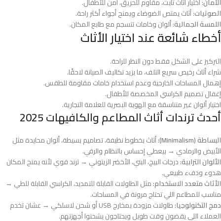
الأمان
: اختيار أثاث ثابت، مقاوم للحريق، آمن للأطفال.
الصوتيات
: أثاث يمتص الضوضاء ويمنح أجواء أكثر راحة.
اللمسة الجمالية
: ألوان وخامات تنسجم مع طابع المكان.
أخطاء شائعة عند اختيار الأثاث
التركيز على الشكل فقط دون النظر للراحة.
شراء أثاث رخيص سريع التلف، ما يزيد تكاليف الصيانة لاحقًا.
إهمال المساحات الخارجية وعدم استخدام خامات مقاومة للطقس.
إغفال تصميم الكراسي المخصصة للأطفال.
اختيار ألوان غير متناسقة مع الهوية البصرية للعلامة التجارية.
أحدث ترندات أثاث المطاعم والكافيهات 2025
البساطة (Minimalism):
أثاث بخطوط نظيفة، تصاميم بسيطة، ألوان محايدة مثل
الأبيض والرمادي → بيعطي إحساس بالنظام والرقي.
الألوان الترابية:
درجات البيج، البني، الأخضر الزيتوني → ترند قوي لأنه يمنح المكان
هدوء ودفء طبيعي.
الأثاث متعدد الاستخدام:
مثل الطاولات القابلة للتمديد، الكراسي القابلة للطي →
مناسب للمطاعم اللي تحتاج مرونة في المساحات.
دمج التكنولوجيا:
طاولات مزودة بمخارج USB أو شحن لاسلكي → عشان تخدم
العملاء اللي يقضون وقت طويل ويحتاجون يشحنوا أجهزتهم.