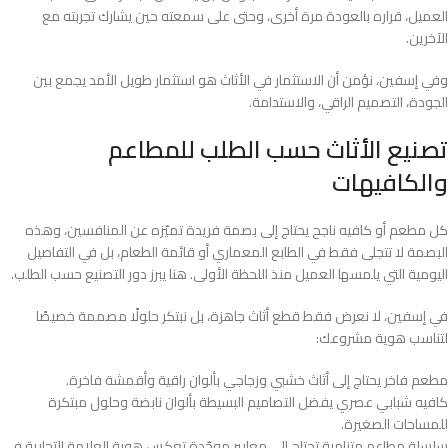
العميل، قراره بالعودة مرة أخرى، وحتى على سمعته حين يشارك تجربته مع
الآخرين.
وفي إسفين، نؤمن أن الاستثمار في الأثاث هو استثمار طويل الأمد يجمع بين
الجودة، التصميم الراقي، والاستدامة.
تصنيع الأثاث حسب الطلب للمطاعم
والكافيهات
كل مطعم أو كافيه ناجح يحتاج إلى بصمة فريدة تميّزه عن المنافسين، وهذه
البصمة لا تتجلى فقط في الطابع المعماري أو قائمة الطعام، بل في التفاصيل
اليومية التي يلمسها العميل منذ اللحظة الأولى. هنا يبرز دور التصنيع حسب الطلب.
في إسفين، لا نعرض فقط قطع أثاث جاهزة، بل نبتكر حلولًا مصممة خصيصًا
لتناسب هوية مشروعك:
مطعم فاخر يحتاج إلى أثاث خشبي وزجاجي بألوان راقية وأقمشة فاخرة.
كافيه شبابي عصري يفضل التصاميم البسيطة بألوان نابضة وحلول مبتكرة
للمساحات الصغيرة.
سلسلة مطاعم متنامية تحتاج إلى معايير موحّدة تعكس هوية العلامة التجارية في