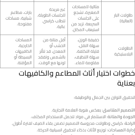
مثالية للمساحات
غير مريحة
الصغيرة، تشجع
بارات، مطاعم
طاولات البار
للجلسات الطويلة،
على الجلسات
شبابية، مساحات
(العالية)
تتطلب كراسي
السريعة، تزيد من
مفتوحة.
عالية.
استيعاب المكان.
خفيفة الوزن،
أقل متانة من
المساحات
سهلة النقل،
الخشب أو
الخارجية،
الطاولات
قليلة التكلفة،
المعدن، قد تتأثر
الكافيهات
البلاستيكية
سهلة التنظيف،
بالشمس وتفقد
البسيطة أو
مقاومة للماء.
لونها مع الوقت.
المؤقتة.
خطوات اختيار أثاث المطاعم والكافيهات
بعناية
لتحقيق التوازن بين الجمال والوظيفة:
التصميم المتناسق
: يعكس هوية العلامة التجارية.
الجودة والمتانة
: الاستثمار في مواد تتحمل الاستخدام المكثف.
الراحة
: كراسي وطاولات مدروسة التصميم تضمن بقاء الضيف لفترة أطول.
إدارة المساحات
: توزيع الأثاث بذكاء لتحقيق انسيابية الحركة.