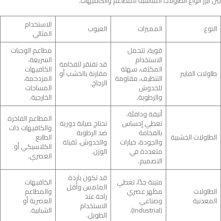
بين أبرز أنواع الطاولات المناسبة للمطاعم والكافيهات.
الاستخدام
النوع
المميزات
العيوب
المثالي
قوية، تتحمل
مطاعم الوجبات
الاستخدام
السريعة،
قد تفتقر للفخامة
المكثف، سهلة
الكافيهات
طاولات الفايبر
مقارنة بالخشب أو
التنظيف، مقاومة
المزدحمة،
الزجاج.
للخدوش
المساحات
والرطوبة.
الخارجية.
أنيقة ودافئة،
المطاعم الفاخرة
تعطي إحساس
تحتاج صيانة دورية
والكافيهات ذات
بالفخامة
ضد الرطوبة
الطاولات الخشبية
الطابع
والجودة، خيارات
والخدوش، ثقيلة
الكلاسيكي أو
متعددة في
الوزن.
العصري.
التصميم.
قد تكون باردة
متينة جدًا، تعطي
الكافيهات
الملمس وأقل
الطاولات
مظهر عصري
والمطاعم
راحة عند
المعدنية
وصناعي
العصرية أو
الاستخدام
(Industrial).
الشبابية.
الطويل.