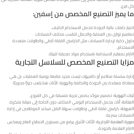
كل فرع.
ما يميز التصنيع المخصص من
إسفين
:
اختيار خامات عالية الجودة تتحمل الاستخدام الكثيف.
تصاميم توازن بين العملية والجمال لتناسب مختلف المساحات.
حلول ذكية لإدارة المساحات مثل الكراسي القابلة للطي والطاولات متعددة
الاستخدام.
التزام بمعايير الاستدامة باستخدام مواد صديقة للبيئة.
مزايا التصنيع المخصص للسلاسل التجارية
إدارة سلسلة مطاعم أو كافيهات ليست مجرد متابعة يومية للعمليات، بل هي
معادلة معقدة بين الجودة والتكلفة والهوية، الأثاث هنا يلعب دورًا محوريًا:
ثبات الهوية
: تصميم موحّد يضمن تجربة متسقة في كل الفروع.
المتانة
: أثاث يتحمل الاستخدام اليومي المكثف دون الحاجة إلى صيانة متكررة.
المرونة
: كراسي قابلة للطي وطاولات سهلة النقل تساعد الموظفين في إدارة
المساحات بسرعة.
صورة العلامة التجارية
: الأثاث الأنيق يرفع من مستوى الانطباع العام ويعكس
التزام العلامة بالجودة.