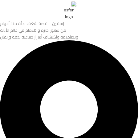
إسفين – قصة شغف بدأت منذ أعوام
من سابق خبرة واهتمام في عالم الأثاث
وتصاميمه واكتشاف أسرار صناعته بدقة وإتقان