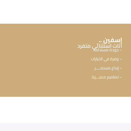
اسفين ..
أثاث استثنائي متفرد
– جودة مستدامة
– وفرة في الخيارات
– إبداع مستمــــر
– تصاميم مميـــزة