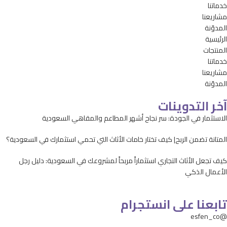
خدماتنا
مشاريعنا
المدوّنة
الرئيسية
المنتجات
خدماتنا
مشاريعنا
المدوّنة
آخر التدوينات
الاستثمار في الجودة: سر نجاح أشهر المطاعم والمقاهي السعودية
المتانة تضمن الربح| كيف تختار خامات الأثاث التي تحمي استثمارك في السعودية؟
كيف تجعل الأثاث التجاري استثماراً مربحاً لمشروعك في السعودية: دليل رجل
الأعمال الذكي
تابعنا على انستجرام
@esfen_co