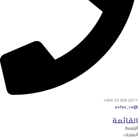
+966 50 006 0571
@esfen_co
القائمة
الرئيسية
المنتجات