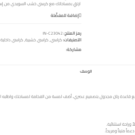
ارتقِ بمساحاتك مع كرسي خشب السويدي من إسفي
إضافة للمفضّلة
رمز المنتج:
IN-C23042
التصنيفات:
كراسي
,
كراسي خشبية
,
كراسي داخلية
مشاركة:
الوصف
 مع قاعدة رتان مجدول بتصميم عصري، أضف لمسة من الفخامة لمساحتك واطلبه ا
راحة استثنائية.
ً متيناً ومريحاً.