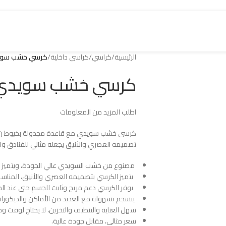
الرئيسية
/
كراسي
/
كراسي داخلية
/
كرسي خشب سويد
كرسي خشب سويدي ب
اطلب المزيد من المعلومات
كرسي خشب سويدي مع قاعدة مجدولة بخيوط رتان 
تصميمه العصري والأنيق يجعله مثالي للفنادق و
مصنوع من خشب السويدي عالي الجودة، ويتميز بقا
يتميز الكرسي بتصميمه العصري والأنيق، المناسب
يوفر الكرسي دعم مريح وثابت للجسم حتى عند الج
ينسجم بسهولة مع العديد من الأماكن والديكورات
سهل العناية والتنظيف والتخزين، لا يحتاج لوقت وج
سعر مثالي، مقابل جودة عالية.