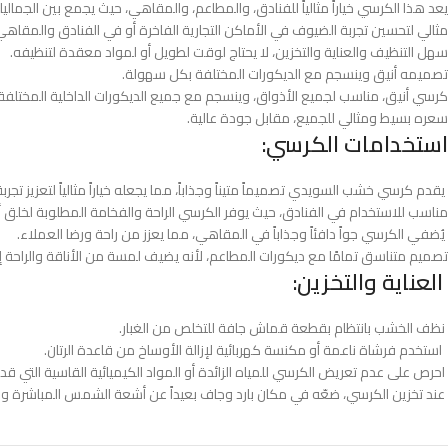
يعد هذا الكرسي خياراً مثالياً للفنادق، والمطاعم، والمقاهي، حيث يجمع بين الجماليا
مثالي لتحسين تجربة الضيوف في الأماكن التجارية الفاخرة أو في الفنادق والمقاه
سهل التنظيف والعناية والتخزين، لا يحتاج لوقت لطويل أو لمواد معقدة لتنظيفه.
تصميمه أنيق وينسجم مع الديكورات المختلفة بكل سهولة.
كرسي أنيق، مناسب لجميع الأذواق، وينسجم مع جميع الديكورات الداخلية المختلفة.
سعره بسيط ومثالي للجميع، مقابل جودة عالية.
استخدامات الكرسي:
يقدم كرسي خشب السويدي تصميماً متيناً وجذاباً، مما يجعله خياراً مثالياً لتعزيز تجر
مناسب للاستخدام في الفنادق، حيث يوفر الكرسي الراحة والفخامة المطلوبة لخلق أج
يُضفي الكرسي جواً دافئاً وجذاباً في المقاهي، مما يعزز من راحة ورضا العملاء.
تصميم متناسق تمامًا مع ديكورات المطاعم، لأنه يضيف لمسة من الأناقة والراحة 
العناية والتخزين:
نظف الخشب بانتظام بقطعة قماش جافة للتخلص من الغبار.
استخدم فرشاة ناعمة أو مكنسة كهربائية لإزالة الأوساخ من قاعدة الرتان.
احرص على عدم تعريض الكرسي للمياه الزائدة أو المواد الكيميائية القاسية التي قد
عند تخزين الكرسي، ضعّه في مكان بارد وجاف بعيداً عن أشعة الشمس المباشرة ومص