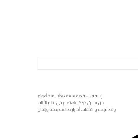
إسفين – قصة شغف بدأت منذ أعوام
من سابق خبرة واهتمام في عالم الأثاث
وتصاميمه واكتشاف أسرار صناعته بدقة وإتقان