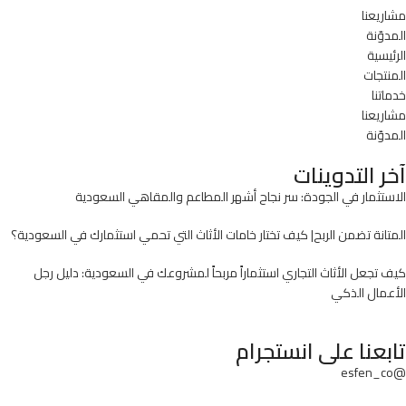
مشاريعنا
المدوّنة
الرئيسية
المنتجات
خدماتنا
مشاريعنا
المدوّنة
آخر التدوينات
الاستثمار في الجودة: سر نجاح أشهر المطاعم والمقاهي السعودية
المتانة تضمن الربح| كيف تختار خامات الأثاث التي تحمي استثمارك في السعودية؟
كيف تجعل الأثاث التجاري استثماراً مربحاً لمشروعك في السعودية: دليل رجل
الأعمال الذكي
تابعنا على انستجرام
@esfen_co