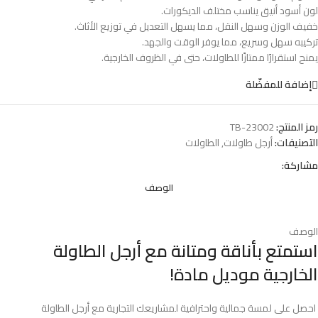
لون أسود أنيق يناسب مختلف الديكورات.
خفيف الوزن وسهل النقل، مما يسهل التعديل في توزيع الأثاث.
تركيبه سهل وسريع، مما يوفر الوقت والجهد.
يمنح استقرارًا ممتازًا للطاولات، حتى في الظروف الخارجية.
إضافة للمفضّلة
رمز المنتج:
TB-23002
التصنيفات:
أرجل طاولات
,
الطاولات
مشاركة:
الوصف
الوصف
استمتع بأناقة ومتانة مع أرجل الطاولة
الخارجية موديل مادة!
احصل على لمسة جمالية واحترافية لمشاريعك التجارية مع أرجل الطاولة