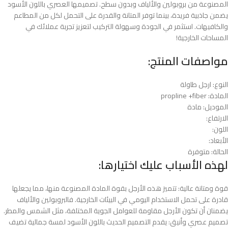
المصنوعة من بروبولين والألياف وبدون سطح. تصميمها العصري باللون الأسود
يضمن جاذبية فريدة، بينما توفر المتانة والقدرة على التحمل لكل من المطاعم
والكافيهات. استثمر في الجودة وسهولة التركيب لتعزيز تجربة عملائك في
المساحات الخارجية!
مواصفات المنتج:
النوع: ارجل طاولة
المادة: propline +fiber
الموديل: مادة
الارتفاع:
اللون:
الأبعاد:
الحالة: متوفرة
لهذه الأسباب عليك اختيارها:
قوة ومتانة عالية: تتميز هذه الأرجل بقوة المادة المصنوعة منها، مما يجعلها
قادرة على تحمل الاستخدام اليومي في البيئات الخارجية. فالبروبولين والألياف
يضمنان أن تكون الأرجل مقاومة للعوامل الجوية المختلفة، مثل الشمس والمطر.
تصميم عصري وأنيق: يقدم التصميم الحديث باللون الأسود لمسة جمالية تضيف