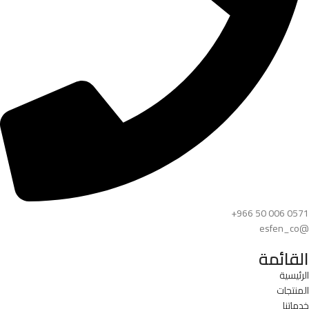
+966 50 006 0571
@esfen_co
القائمة
الرئيسية
المنتجات
خدماتنا