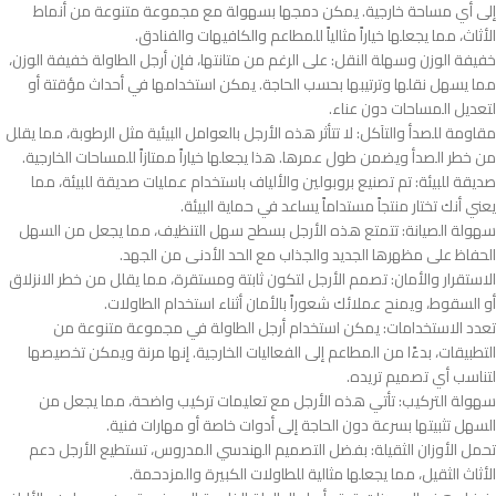
إلى أي مساحة خارجية. يمكن دمجها بسهولة مع مجموعة متنوعة من أنماط
الأثاث، مما يجعلها خياراً مثالياً للمطاعم والكافيهات والفنادق.
خفيفة الوزن وسهلة النقل: على الرغم من متانتها، فإن أرجل الطاولة خفيفة الوزن،
مما يسهل نقلها وترتيبها بحسب الحاجة. يمكن استخدامها في أحداث مؤقتة أو
لتعديل المساحات دون عناء.
مقاومة للصدأ والتآكل: لا تتأثر هذه الأرجل بالعوامل البيئية مثل الرطوبة، مما يقلل
من خطر الصدأ ويضمن طول عمرها. هذا يجعلها خياراً ممتازاً للمساحات الخارجية.
صديقة للبيئة: تم تصنيع بروبولين والألياف باستخدام عمليات صديقة للبيئة، مما
يعني أنك تختار منتجاً مستداماً يساعد في حماية البيئة.
سهولة الصيانة: تتمتع هذه الأرجل بسطح سهل التنظيف، مما يجعل من السهل
الحفاظ على مظهرها الجديد والجذاب مع الحد الأدنى من الجهد.
الاستقرار والأمان: تصمم الأرجل لتكون ثابتة ومستقرة، مما يقلل من خطر الانزلاق
أو السقوط، ويمنح عملائك شعوراً بالأمان أثناء استخدام الطاولات.
تعدد الاستخدامات: يمكن استخدام أرجل الطاولة في مجموعة متنوعة من
التطبيقات، بدءًا من المطاعم إلى الفعاليات الخارجية. إنها مرنة ويمكن تخصيصها
لتناسب أي تصميم تريده.
سهولة التركيب: تأتي هذه الأرجل مع تعليمات تركيب واضحة، مما يجعل من
السهل تثبيتها بسرعة دون الحاجة إلى أدوات خاصة أو مهارات فنية.
تحمل الأوزان الثقيلة: بفضل التصميم الهندسي المدروس، تستطيع الأرجل دعم
الأثاث الثقيل، مما يجعلها مثالية للطاولات الكبيرة والمزدحمة.